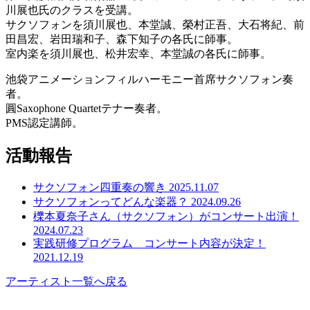
川展也氏のクラスを受講。
サクソフォンを須川展也、本堂誠、榮村正吾、大石将紀、前
田昌宏、岩田瑞和子、森下知子の各氏に師事。
室内楽を須川展也、松井宏幸、本堂誠の各氏に師事。
池袋アニメーションフィルハーモニー首席サクソフォン奏
者。
圓Saxophone Quartetテナー奏者。
PMS認定講師。
活動報告
サクソフォン四重奏の響き
2025.11.07
サクソフォンってどんな楽器？
2024.09.26
櫟本夏奈子さん（サクソフォン）がコンサート出演！
2024.07.23
実践研修プログラム コンサート内容が決定！
2021.12.19
アーティスト一覧へ戻る