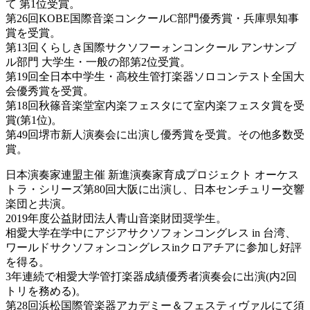
て 第1位受賞。
第26回KOBE国際音楽コンクールC部門優秀賞・兵庫県知事
賞を受賞。
第13回くらしき国際サクソフーォンコンクール アンサンブ
ル部門 大学生・一般の部第2位受賞。
第19回全日本中学生・高校生管打楽器ソロコンテスト全国大
会優秀賞を受賞。
第18回秋篠音楽堂室内楽フェスタにて室内楽フェスタ賞を受
賞(第1位)。
第49回堺市新人演奏会に出演し優秀賞を受賞。その他多数受
賞。
日本演奏家連盟主催 新進演奏家育成プロジェクト オーケス
トラ・シリーズ第80回大阪に出演し、日本センチュリー交響
楽団と共演。
2019年度公益財団法人青山音楽財団奨学生。
相愛大学在学中にアジアサクソフォンコングレス in 台湾、
ワールドサクソフォンコングレスinクロアチアに参加し好評
を得る。
3年連続で相愛大学管打楽器成績優秀者演奏会に出演(内2回
トリを務める)。
第28回浜松国際管楽器アカデミー＆フェスティヴァルにて須