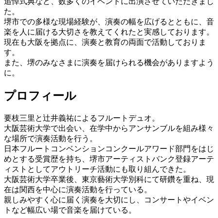
追悼式典など、数多くのイベントに出演させていただきまし
た。
堺市での多様な現場経験が、演奏の幅を広げるとともに、音
楽を人に届ける大切さを教えてくれたと実感しております。
現在も大阪を拠点に、演奏と教育の両面で活動しておりま
す。
また、堺のみなさまに演奏を届けられる機会がありますよう
に。
プロフィール
要枝三里と辻井義祐によるフルートデュオ。
大阪芸術大学で出会い、在学中からアンサンブルを組み様々
な場所で演奏活動を行う。
日本フルートコンベンションコンクールアワード部門をはじ
めとする受賞歴を持ち、堺市アーティストバンク登録アーテ
ィストとしてアウトリーチ活動にも取り組んできた。
大阪芸術大学卒業後、東京藝術大学別科にて研鑽を重ね、現
在は関西を中心に演奏活動を行っている。
親しみやすく心に届く演奏を大切にし、コンサートやイベン
トなど幅広い場で音楽を届けている。