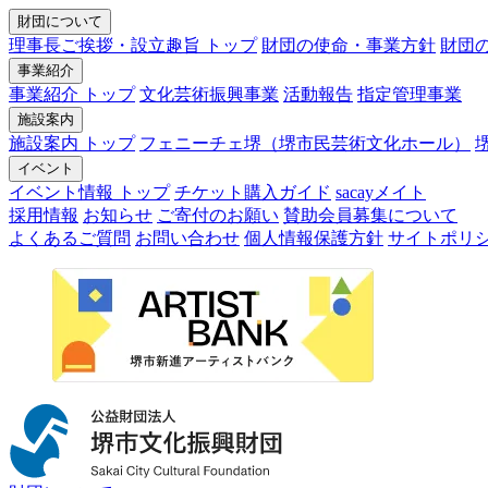
財団について
理事長ご挨拶・設立趣旨 トップ
財団の使命・事業方針
財団
事業紹介
事業紹介 トップ
文化芸術振興事業
活動報告
指定管理事業
施設案内
施設案内 トップ
フェニーチェ堺（堺市民芸術文化ホール）
イベント
イベント情報 トップ
チケット購入ガイド
sacayメイト
採用情報
お知らせ
ご寄付のお願い
賛助会員募集について
よくあるご質問
お問い合わせ
個人情報保護方針
サイトポリ