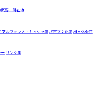
の概要・所在地
堺 アルフォンス・ミュシャ館
堺市立文化館
栂文化会館
シー
リンク集