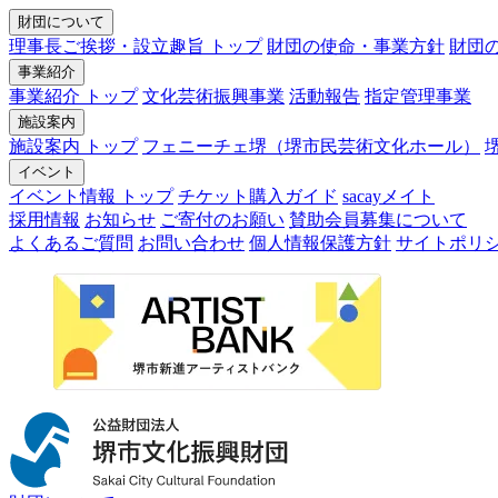
財団について
理事長ご挨拶・設立趣旨 トップ
財団の使命・事業方針
財団
事業紹介
事業紹介 トップ
文化芸術振興事業
活動報告
指定管理事業
施設案内
施設案内 トップ
フェニーチェ堺（堺市民芸術文化ホール）
イベント
イベント情報 トップ
チケット購入ガイド
sacayメイト
採用情報
お知らせ
ご寄付のお願い
賛助会員募集について
よくあるご質問
お問い合わせ
個人情報保護方針
サイトポリ