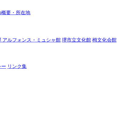
の概要・所在地
堺 アルフォンス・ミュシャ館
堺市立文化館
栂文化会館
シー
リンク集