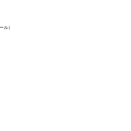
ール）
館