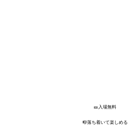
🎫入場無料
🎼落ち着いて楽しめる