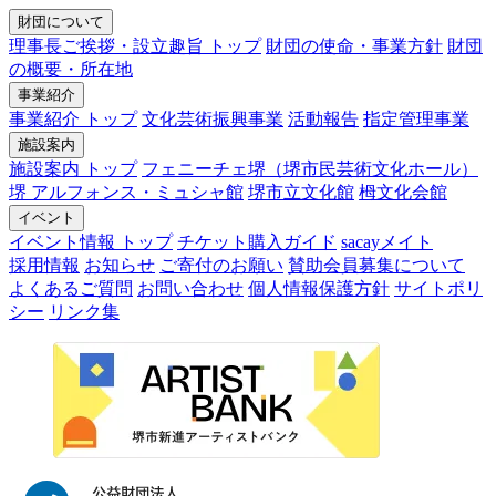
財団について
理事長ご挨拶・設立趣旨 トップ
財団の使命・事業方針
財団
の概要・所在地
事業紹介
事業紹介 トップ
文化芸術振興事業
活動報告
指定管理事業
施設案内
施設案内 トップ
フェニーチェ堺（堺市民芸術文化ホール）
堺 アルフォンス・ミュシャ館
堺市立文化館
栂文化会館
イベント
イベント情報 トップ
チケット購入ガイド
sacayメイト
採用情報
お知らせ
ご寄付のお願い
賛助会員募集について
よくあるご質問
お問い合わせ
個人情報保護方針
サイトポリ
シー
リンク集