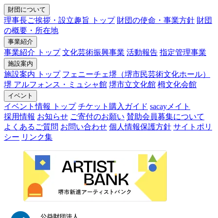
財団について
理事長ご挨拶・設立趣旨 トップ
財団の使命・事業方針
財団
の概要・所在地
事業紹介
事業紹介 トップ
文化芸術振興事業
活動報告
指定管理事業
施設案内
施設案内 トップ
フェニーチェ堺（堺市民芸術文化ホール）
堺 アルフォンス・ミュシャ館
堺市立文化館
栂文化会館
イベント
イベント情報 トップ
チケット購入ガイド
sacayメイト
採用情報
お知らせ
ご寄付のお願い
賛助会員募集について
よくあるご質問
お問い合わせ
個人情報保護方針
サイトポリ
シー
リンク集