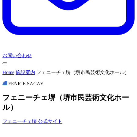
お問い合わせ
Home
施設案内
フェニーチェ堺（堺市民芸術文化ホール）
FENICE SACAY
フ
ェ
ニ
ー
チ
ェ
堺
（
堺
市
民
芸
術
文
化
ホ
ー
ル
）
フェニーチェ堺 公式サイト