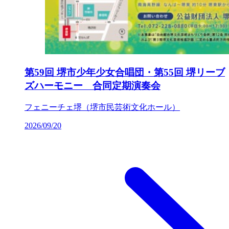
第59回 堺市少年少女合唱団・第55回 堺リーブ
ズハーモニー 合同定期演奏会
フェニーチェ堺（堺市民芸術文化ホール）
2026/09/20