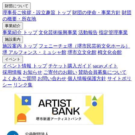
財団について
理事長ご挨拶・設立趣旨 トップ
財団の使命・事業方針
財団
の概要・所在地
事業紹介
事業紹介 トップ
文化芸術振興事業
活動報告
指定管理事業
施設案内
施設案内 トップ
フェニーチェ堺（堺市民芸術文化ホール）
堺 アルフォンス・ミュシャ館
堺市立文化館
栂文化会館
イベント
イベント情報 トップ
チケット購入ガイド
sacayメイト
採用情報
お知らせ
ご寄付のお願い
賛助会員募集について
よくあるご質問
お問い合わせ
個人情報保護方針
サイトポリ
シー
リンク集