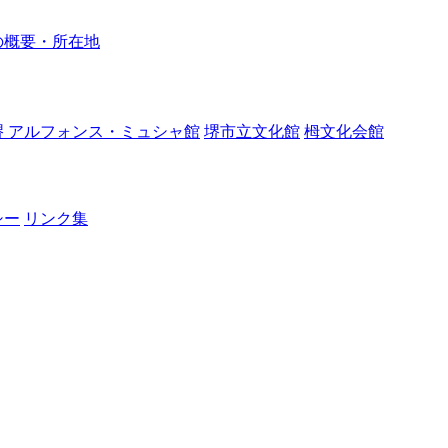
の概要・所在地
堺 アルフォンス・ミュシャ館
堺市立文化館
栂文化会館
シー
リンク集