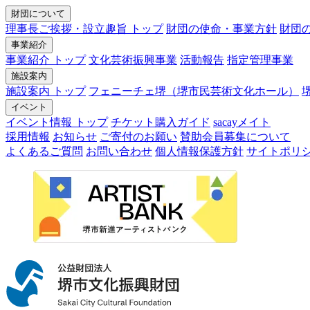
財団について
理事長ご挨拶・設立趣旨 トップ
財団の使命・事業方針
財団
事業紹介
事業紹介 トップ
文化芸術振興事業
活動報告
指定管理事業
施設案内
施設案内 トップ
フェニーチェ堺（堺市民芸術文化ホール）
イベント
イベント情報 トップ
チケット購入ガイド
sacayメイト
採用情報
お知らせ
ご寄付のお願い
賛助会員募集について
よくあるご質問
お問い合わせ
個人情報保護方針
サイトポリ