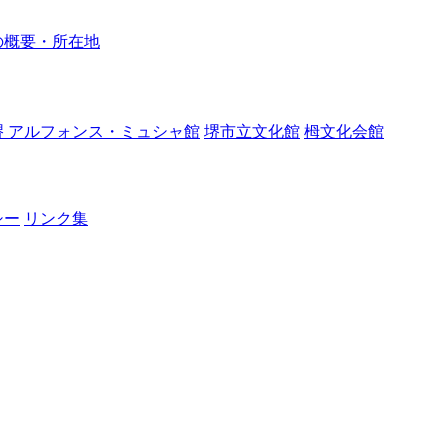
の概要・所在地
堺 アルフォンス・ミュシャ館
堺市立文化館
栂文化会館
シー
リンク集