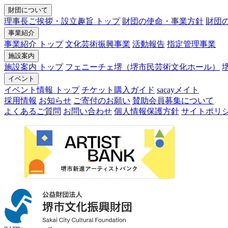
財団について
理事長ご挨拶・設立趣旨 トップ
財団の使命・事業方針
財団
事業紹介
事業紹介 トップ
文化芸術振興事業
活動報告
指定管理事業
施設案内
施設案内 トップ
フェニーチェ堺（堺市民芸術文化ホール）
イベント
イベント情報 トップ
チケット購入ガイド
sacayメイト
採用情報
お知らせ
ご寄付のお願い
賛助会員募集について
よくあるご質問
お問い合わせ
個人情報保護方針
サイトポリ