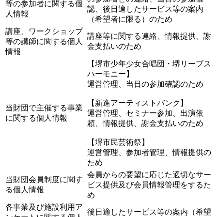
等の参加者に関する個
認、後日適したサービス等の案内
人情報
（希望者に限る）のため
講座、ワークショップ
講座等に関する連絡、情報提供、謝
等の講師に関する個人
金支払いのため
情報
【堺市少年少女合唱団・堺リーブス
ハーモニー】
運営管理、当日の参加確認のため
【新進アーティストバンク】
当財団で主催する事業
運営管理、セミナー参加、出演依
に関する個人情報
頼、情報提供、謝金支払いのため
【堺市民芸術祭】
運営管理、参加者管理、情報提供の
ため
会員からの要望に応じた適切なサー
当財団会員制度に関す
ビス提供及び会員情報管理をするた
る個人情報
め
各事業及び施設利用ア
後日適したサービス等の案内（希望