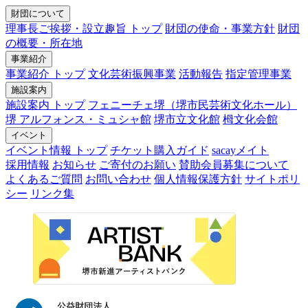
財団について
理事長ご挨拶・設立趣旨 トップ
財団の使命・事業方針
財団
の概要・所在地
事業紹介
事業紹介 トップ
文化芸術振興事業
活動報告
指定管理事業
施設案内
施設案内 トップ
フェニーチェ堺（堺市民芸術文化ホール）
堺 アルフォンス・ミュシャ館
堺市立文化館
栂文化会館
イベント
イベント情報 トップ
チケット購入ガイド
sacayメイト
採用情報
お知らせ
ご寄付のお願い
賛助会員募集について
よくあるご質問
お問い合わせ
個人情報保護方針
サイトポリ
シー
リンク集