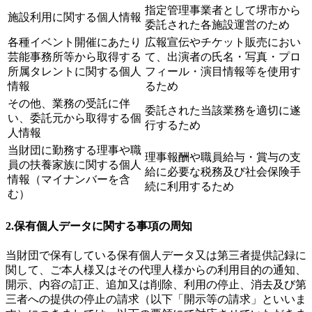
指定管理事業者として堺市から
施設利用に関する個人情報
委託された各施設運営のため
各種イベント開催にあたり
広報宣伝やチケット販売におい
芸能事務所等から取得する
て、出演者の氏名・写真・プロ
所属タレントに関する個人
フィール・演目情報等を使用す
情報
るため
その他、業務の受託に伴
委託された当該業務を適切に遂
い、委託元から取得する個
行するため
人情報
当財団に勤務する理事や職
理事報酬や職員給与・賞与の支
員の扶養家族に関する個人
給に必要な税務及び社会保険手
情報（マイナンバーを含
続に利用するため
む）
2.保有個人データに関する事項の周知
当財団で保有している保有個人データ又は第三者提供記録に
関して、ご本人様又はその代理人様からの利用目的の通知、
開示、内容の訂正、追加又は削除、利用の停止、消去及び第
三者への提供の停止の請求（以下「開示等の請求」といいま