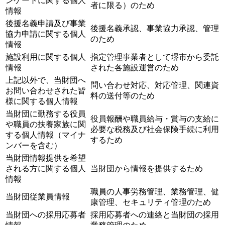
ンケートに関する個人
者に限る）のため
情報
後援名義申請及び事業
後援名義承認、事業協力承認、管理
協力申請に関する個人
のため
情報
施設利用に関する個人
指定管理事業者として堺市から委託
情報
された各施設運営のため
上記以外で、当財団へ
問い合わせ対応、対応管理、関連資
お問い合わせされた皆
料の送付等のため
様に関する個人情報
当財団に勤務する役員
役員報酬や職員給与・賞与の支給に
や職員の扶養家族に関
必要な税務及び社会保険手続に利用
する個人情報（マイナ
するため
ンバーを含む）
当財団情報提供を希望
される方に関する個人
当財団から情報を提供するため
情報
職員の人事労務管理、業務管理、健
当財団従業員情報
康管理、セキュリティ管理のため
当財団への採用応募者
採用応募者への連絡と当財団の採用