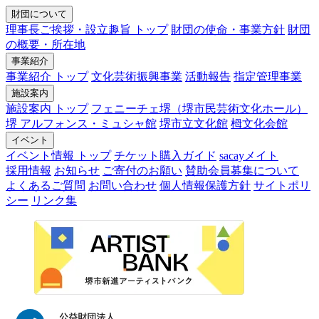
財団について
理事長ご挨拶・設立趣旨 トップ
財団の使命・事業方針
財団
の概要・所在地
事業紹介
事業紹介 トップ
文化芸術振興事業
活動報告
指定管理事業
施設案内
施設案内 トップ
フェニーチェ堺（堺市民芸術文化ホール）
堺 アルフォンス・ミュシャ館
堺市立文化館
栂文化会館
イベント
イベント情報 トップ
チケット購入ガイド
sacayメイト
採用情報
お知らせ
ご寄付のお願い
賛助会員募集について
よくあるご質問
お問い合わせ
個人情報保護方針
サイトポリ
シー
リンク集