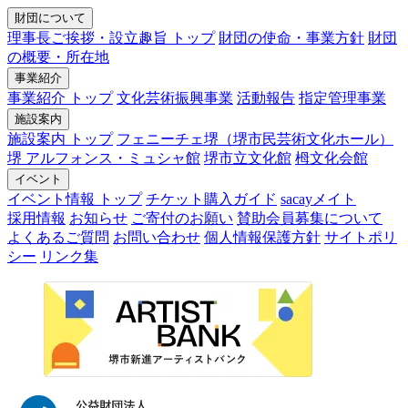
財団について
理事長ご挨拶・設立趣旨 トップ
財団の使命・事業方針
財団
の概要・所在地
事業紹介
事業紹介 トップ
文化芸術振興事業
活動報告
指定管理事業
施設案内
施設案内 トップ
フェニーチェ堺（堺市民芸術文化ホール）
堺 アルフォンス・ミュシャ館
堺市立文化館
栂文化会館
イベント
イベント情報 トップ
チケット購入ガイド
sacayメイト
採用情報
お知らせ
ご寄付のお願い
賛助会員募集について
よくあるご質問
お問い合わせ
個人情報保護方針
サイトポリ
シー
リンク集