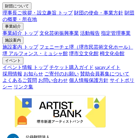
財団について
理事長ご挨拶・設立趣旨 トップ
財団の使命・事業方針
財団
の概要・所在地
事業紹介
事業紹介 トップ
文化芸術振興事業
活動報告
指定管理事業
施設案内
施設案内 トップ
フェニーチェ堺（堺市民芸術文化ホール）
堺 アルフォンス・ミュシャ館
堺市立文化館
栂文化会館
イベント
イベント情報 トップ
チケット購入ガイド
sacayメイト
採用情報
お知らせ
ご寄付のお願い
賛助会員募集について
よくあるご質問
お問い合わせ
個人情報保護方針
サイトポリ
シー
リンク集