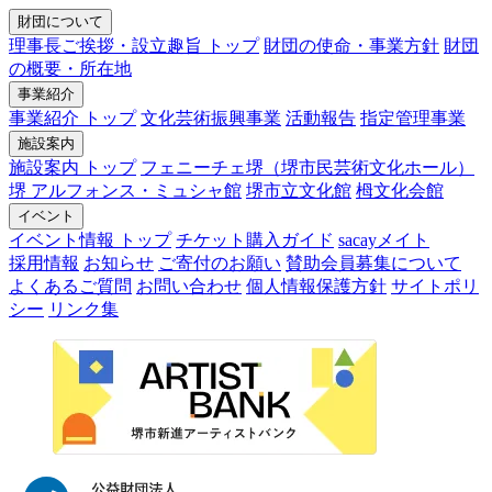
財団について
理事長ご挨拶・設立趣旨 トップ
財団の使命・事業方針
財団
の概要・所在地
事業紹介
事業紹介 トップ
文化芸術振興事業
活動報告
指定管理事業
施設案内
施設案内 トップ
フェニーチェ堺（堺市民芸術文化ホール）
堺 アルフォンス・ミュシャ館
堺市立文化館
栂文化会館
イベント
イベント情報 トップ
チケット購入ガイド
sacayメイト
採用情報
お知らせ
ご寄付のお願い
賛助会員募集について
よくあるご質問
お問い合わせ
個人情報保護方針
サイトポリ
シー
リンク集