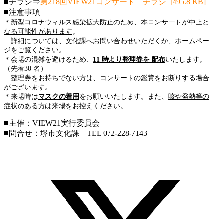
■チラシ⇒
第218回VIEW21コンサート チラシ
[495.8 KB]
■注意事項
＊新型コロナウィルス感染拡大防止のため、
本コンサートが中止と
なる可能性があります
。
詳細については、文化課へお問い合わせいただくか、ホームペー
ジをご覧ください。
＊会場の混雑を避けるため、
11 時より整理券を 配布
いたします。
（先着30 名）
整理券をお持ちでない方は、コンサートの鑑賞をお断りする場合
がございます。
＊来場時は
マスクの着用
をお願いいたします。また、
咳や発熱等の
症状のある方は来場をお控えください
。
■主催：VIEW21実行委員会
■問合せ：堺市文化課 TEL 072-228-7143