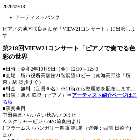
2020/09/18
アーティストバンク
ピアノの薄木咲良さんが「VIEW21コンサート」に出演しま
す！
第218回VIEW21コンサート「ピアノで奏でる色
彩の世界」
■日時：令和2年10月9日（金）12:10～12:40
■会場：堺市役所高層館21階展望ロビー（南海高野線「堺
東」駅 徒歩すぐ）
■料金：無料（定員30名）
※11時から整理券を配布します。
■出演：薄木 咲良（ピアノ）⇒
アーティスト紹介ページはこ
ちら
■演奏曲目
中田喜直 / ちいさい秋みいつけた
A.スクリャービン / 24の前奏曲より
J.ブラームス / ハンガリー舞曲 第1番（連弾：西前 日菜子)
ほか