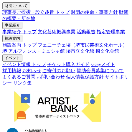
財団について
理事長ご挨拶・設立趣旨 トップ
財団の使命・事業方針
財団
の概要・所在地
事業紹介
事業紹介 トップ
文化芸術振興事業
活動報告
指定管理事業
施設案内
施設案内 トップ
フェニーチェ堺（堺市民芸術文化ホール）
堺 アルフォンス・ミュシャ館
堺市立文化館
栂文化会館
イベント
イベント情報 トップ
チケット購入ガイド
sacayメイト
採用情報
お知らせ
ご寄付のお願い
賛助会員募集について
よくあるご質問
お問い合わせ
個人情報保護方針
サイトポリ
シー
リンク集