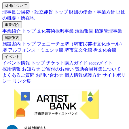
財団について
理事長ご挨拶・設立趣旨 トップ
財団の使命・事業方針
財団
の概要・所在地
事業紹介
事業紹介 トップ
文化芸術振興事業
活動報告
指定管理事業
施設案内
施設案内 トップ
フェニーチェ堺（堺市民芸術文化ホール）
堺 アルフォンス・ミュシャ館
堺市立文化館
栂文化会館
イベント
イベント情報 トップ
チケット購入ガイド
sacayメイト
採用情報
お知らせ
ご寄付のお願い
賛助会員募集について
よくあるご質問
お問い合わせ
個人情報保護方針
サイトポリ
シー
リンク集