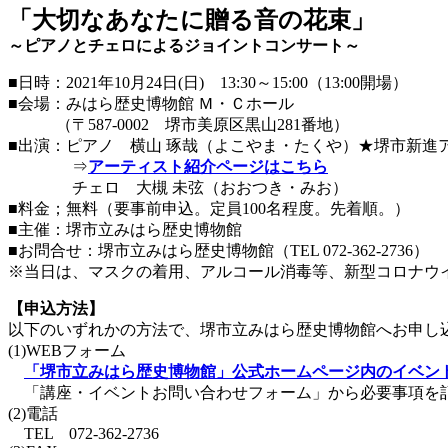
「大切なあなたに贈る音の花束」
～ピアノとチェロによるジョイントコンサート～
■日時：2021年10月24日(日) 13:30～15:00（13:00開場）
■会場：みはら歴史博物館 Ｍ・Ｃホール
（〒587-0002 堺市美原区黒山281番地）
■出演：ピアノ 横山 琢哉（よこやま・たくや）★堺市新進
⇒
アーティスト紹介ページはこちら
チェロ 大槻 未弦（おおつき・みお）
■料金；無料（要事前申込。定員100名程度。先着順。）
■主催：堺市立みはら歴史博物館
■お問合せ：堺市立みはら歴史博物館（TEL 072-362-2736）
※当日は、マスクの着用、アルコール消毒等、新型コロナウ
【申込方法】
以下のいずれかの方法で、堺市立みはら歴史博物館へお申し
(1)WEBフォーム
「堺市立みはら歴史博物館」公式ホームページ内のイベン
「講座・イベントお問い合わせフォーム」から必要事項を
(2)電話
TEL 072-362-2736