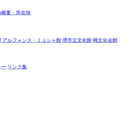
の概要・所在地
堺 アルフォンス・ミュシャ館
堺市立文化館
栂文化会館
シー
リンク集