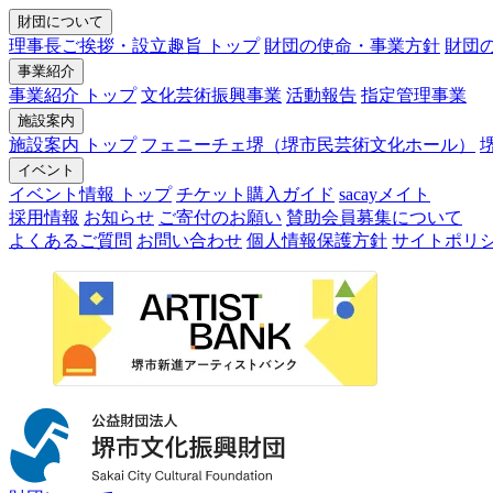
財団について
理事長ご挨拶・設立趣旨 トップ
財団の使命・事業方針
財団
事業紹介
事業紹介 トップ
文化芸術振興事業
活動報告
指定管理事業
施設案内
施設案内 トップ
フェニーチェ堺（堺市民芸術文化ホール）
イベント
イベント情報 トップ
チケット購入ガイド
sacayメイト
採用情報
お知らせ
ご寄付のお願い
賛助会員募集について
よくあるご質問
お問い合わせ
個人情報保護方針
サイトポリ