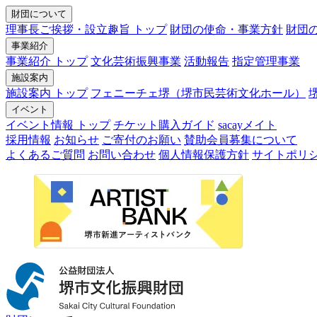
財団について
理事長ご挨拶・設立趣旨 トップ
財団の使命・事業方針
財団
事業紹介
事業紹介 トップ
文化芸術振興事業
活動報告
指定管理事業
施設案内
施設案内 トップ
フェニーチェ堺（堺市民芸術文化ホール）
イベント
イベント情報 トップ
チケット購入ガイド
sacayメイト
採用情報
お知らせ
ご寄付のお願い
賛助会員募集について
よくあるご質問
お問い合わせ
個人情報保護方針
サイトポリ