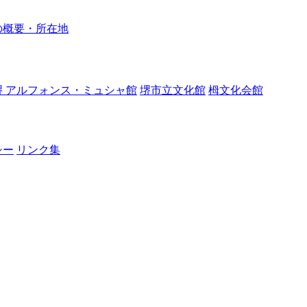
の概要・所在地
堺 アルフォンス・ミュシャ館
堺市立文化館
栂文化会館
シー
リンク集