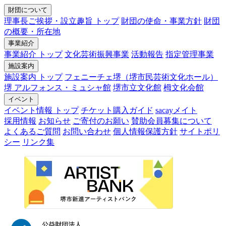
財団について
理事長ご挨拶・設立趣旨 トップ
財団の使命・事業方針
財団
の概要・所在地
事業紹介
事業紹介 トップ
文化芸術振興事業
活動報告
指定管理事業
施設案内
施設案内 トップ
フェニーチェ堺（堺市民芸術文化ホール）
堺 アルフォンス・ミュシャ館
堺市立文化館
栂文化会館
イベント
イベント情報 トップ
チケット購入ガイド
sacayメイト
採用情報
お知らせ
ご寄付のお願い
賛助会員募集について
よくあるご質問
お問い合わせ
個人情報保護方針
サイトポリ
シー
リンク集