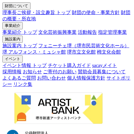
財団について
理事長ご挨拶・設立趣旨 トップ
財団の使命・事業方針
財団
の概要・所在地
事業紹介
事業紹介 トップ
文化芸術振興事業
活動報告
指定管理事業
施設案内
施設案内 トップ
フェニーチェ堺（堺市民芸術文化ホール）
堺 アルフォンス・ミュシャ館
堺市立文化館
栂文化会館
イベント
イベント情報 トップ
チケット購入ガイド
sacayメイト
採用情報
お知らせ
ご寄付のお願い
賛助会員募集について
よくあるご質問
お問い合わせ
個人情報保護方針
サイトポリ
シー
リンク集