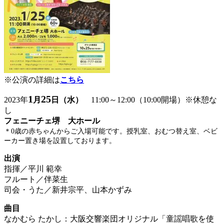
※公演の詳細は
こちら
1
25
2023年
月
日（水）
11:00～12:00（10:00開場）※休憩な
し
フェニーチェ堺 大ホール
＊0歳の赤ちゃんからご入場可能です。授乳室、おむつ替え室、ベビ
ーカー置き場を設置しております。
出演
指揮／平川 範幸
フルート／伴菜生
司会・うた／新井宗平、山本かずみ
曲目
なかむら たかし：大阪交響楽団オリジナル「童謡唱歌を使