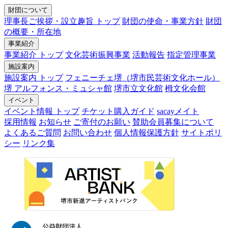
財団について
理事長ご挨拶・設立趣旨 トップ
財団の使命・事業方針
財団
の概要・所在地
事業紹介
事業紹介 トップ
文化芸術振興事業
活動報告
指定管理事業
施設案内
施設案内 トップ
フェニーチェ堺（堺市民芸術文化ホール）
堺 アルフォンス・ミュシャ館
堺市立文化館
栂文化会館
イベント
イベント情報 トップ
チケット購入ガイド
sacayメイト
採用情報
お知らせ
ご寄付のお願い
賛助会員募集について
よくあるご質問
お問い合わせ
個人情報保護方針
サイトポリ
シー
リンク集