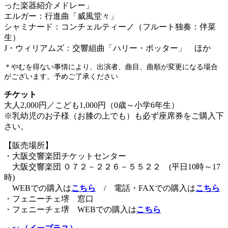
った楽器紹介メドレー」
エルガー：行進曲「威風堂々」
シャミナード：コンチェルティーノ（フルート独奏：伴菜
生）
J・ウィリアムズ：交響組曲「ハリー・ポッター」 ほか
＊やむを得ない事情により、出演者、曲目、曲順が変更になる場合
がございます。予めご了承ください
チケット
大人2,000円／こども1,000円（0歳～小学6年生）
※乳幼児のお子様（お膝の上でも）も必ず座席券をご購入下
さい。
【販売場所】
・大阪交響楽団チケットセンター
大阪交響楽団 ０７２－２２６－５５２２ (平日10時～17
時)
WEBでの購入は
こちら
/ 電話・FAXでの購入は
こちら
・フェニーチェ堺 窓口
・フェニーチェ堺 WEBでの購入は
こちら