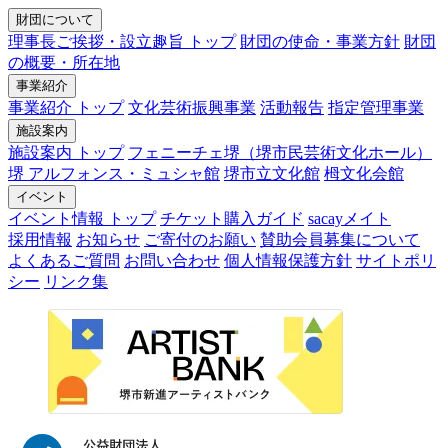
財団について
理事長ご挨拶・設立趣旨 トップ
財団の使命・事業方針
財団
の概要・所在地
事業紹介
事業紹介 トップ
文化芸術振興事業
活動報告
指定管理事業
施設案内
施設案内 トップ
フェニーチェ堺（堺市民芸術文化ホール）
堺 アルフォンス・ミュシャ館
堺市立文化館
栂文化会館
イベント
イベント情報 トップ
チケット購入ガイド
sacayメイト
採用情報
お知らせ
ご寄付のお願い
賛助会員募集について
よくあるご質問
お問い合わせ
個人情報保護方針
サイトポリ
シー
リンク集