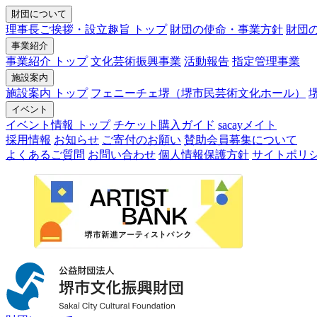
財団について
理事長ご挨拶・設立趣旨 トップ
財団の使命・事業方針
財団
事業紹介
事業紹介 トップ
文化芸術振興事業
活動報告
指定管理事業
施設案内
施設案内 トップ
フェニーチェ堺（堺市民芸術文化ホール）
イベント
イベント情報 トップ
チケット購入ガイド
sacayメイト
採用情報
お知らせ
ご寄付のお願い
賛助会員募集について
よくあるご質問
お問い合わせ
個人情報保護方針
サイトポリ