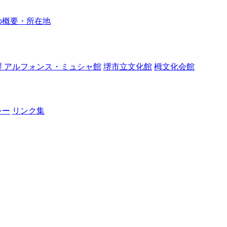
の概要・所在地
堺 アルフォンス・ミュシャ館
堺市立文化館
栂文化会館
シー
リンク集