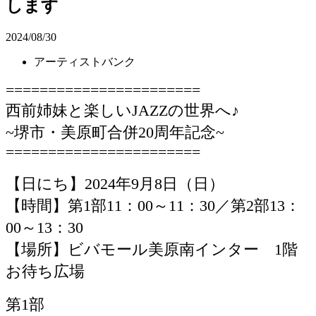
します
2024/08/30
アーティストバンク
=======================
西前姉妹と楽しい
JAZZ
の世界へ
♪
~
堺市・美原町合併
20
周年記念
~
=======================
【日にち】
2024
年
9
月
8
日（日）
【時間】第
1
部
11
：
00
～
11
：
30
／第
2
部
13
：
00
～
13
：
30
【場所】ビバモール美原南インター
1
階
お待ち広場
第
1
部