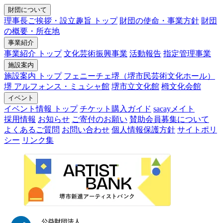
財団について
理事長ご挨拶・設立趣旨 トップ
財団の使命・事業方針
財団
の概要・所在地
事業紹介
事業紹介 トップ
文化芸術振興事業
活動報告
指定管理事業
施設案内
施設案内 トップ
フェニーチェ堺（堺市民芸術文化ホール）
堺 アルフォンス・ミュシャ館
堺市立文化館
栂文化会館
イベント
イベント情報 トップ
チケット購入ガイド
sacayメイト
採用情報
お知らせ
ご寄付のお願い
賛助会員募集について
よくあるご質問
お問い合わせ
個人情報保護方針
サイトポリ
シー
リンク集