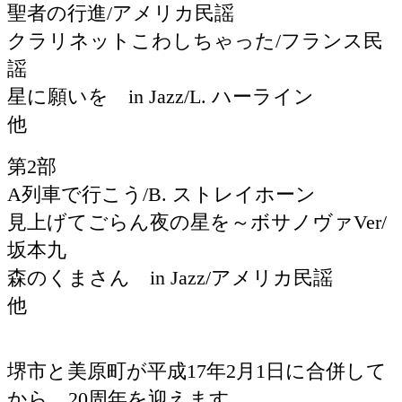
聖者の行進
/
アメリカ民謡
クラリネットこわしちゃった
/
フランス民
謡
星に願いを
in Jazz/L.
ハーライン
他
第
2
部
A
列車で行こう
/B.
ストレイホーン
見上げてごらん夜の星を～ボサノヴァ
Ver/
坂本九
森のくまさん
in Jazz/
アメリカ民謡
他
堺市と美原町が平成
17
年
2
月
1
日に合併して
から、
20
周年を迎えます。