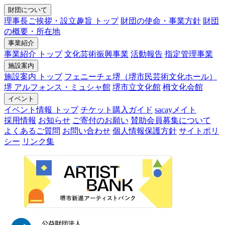
財団について
理事長ご挨拶・設立趣旨 トップ
財団の使命・事業方針
財団
の概要・所在地
事業紹介
事業紹介 トップ
文化芸術振興事業
活動報告
指定管理事業
施設案内
施設案内 トップ
フェニーチェ堺（堺市民芸術文化ホール）
堺 アルフォンス・ミュシャ館
堺市立文化館
栂文化会館
イベント
イベント情報 トップ
チケット購入ガイド
sacayメイト
採用情報
お知らせ
ご寄付のお願い
賛助会員募集について
よくあるご質問
お問い合わせ
個人情報保護方針
サイトポリ
シー
リンク集