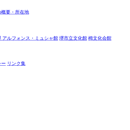
の概要・所在地
堺 アルフォンス・ミュシャ館
堺市立文化館
栂文化会館
シー
リンク集