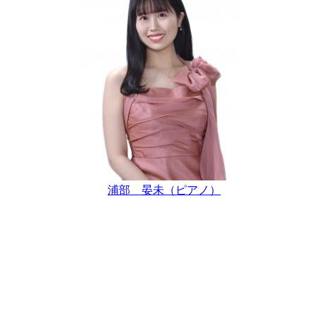
浦部 晏未（ピアノ）