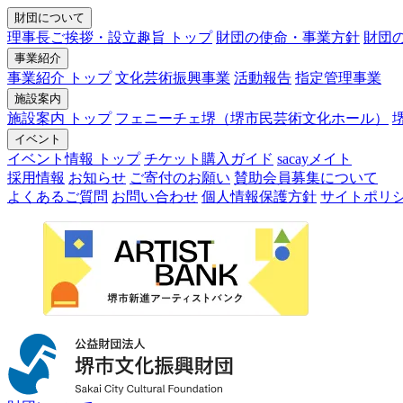
財団について
理事長ご挨拶・設立趣旨 トップ
財団の使命・事業方針
財団
事業紹介
事業紹介 トップ
文化芸術振興事業
活動報告
指定管理事業
施設案内
施設案内 トップ
フェニーチェ堺（堺市民芸術文化ホール）
イベント
イベント情報 トップ
チケット購入ガイド
sacayメイト
採用情報
お知らせ
ご寄付のお願い
賛助会員募集について
よくあるご質問
お問い合わせ
個人情報保護方針
サイトポリ