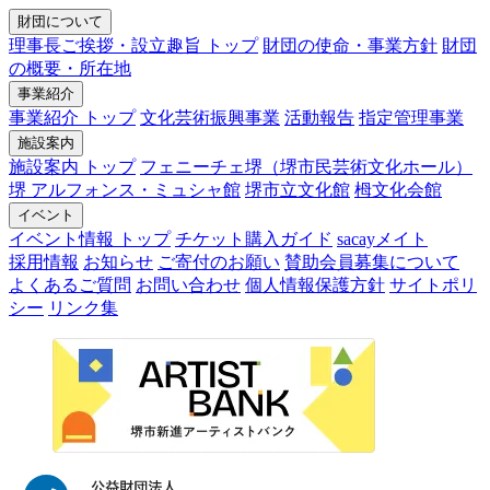
財団について
理事長ご挨拶・設立趣旨 トップ
財団の使命・事業方針
財団
の概要・所在地
事業紹介
事業紹介 トップ
文化芸術振興事業
活動報告
指定管理事業
施設案内
施設案内 トップ
フェニーチェ堺（堺市民芸術文化ホール）
堺 アルフォンス・ミュシャ館
堺市立文化館
栂文化会館
イベント
イベント情報 トップ
チケット購入ガイド
sacayメイト
採用情報
お知らせ
ご寄付のお願い
賛助会員募集について
よくあるご質問
お問い合わせ
個人情報保護方針
サイトポリ
シー
リンク集