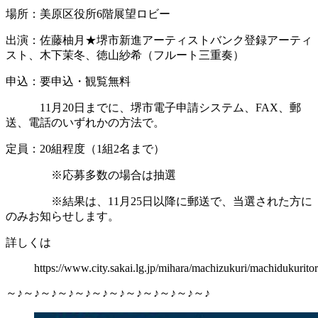
場所：美原区役所6階展望ロビー
出演：佐藤柚月★堺市新進アーティストバンク登録アーティ
スト、木下茉冬、徳山紗希（フルート三重奏）
申込：要申込・観覧無料
11月20日までに、堺市電子申請システム、FAX、郵
送、電話のいずれかの方法で。
定員：20組程度（1組2名まで）
※応募多数の場合は抽選
※結果は、11月25日以降に郵送で、当選された方に
のみお知らせします。
詳しくは
https://www.city.sakai.lg.jp/mihara/machizukuri/machidukurito
～♪～♪～♪～♪～♪～♪～♪～♪～♪～♪～♪～♪