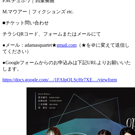
P.M.デュボワ｜四重奏曲
M.マウアー｜フィクションズ etc.
■チケット問い合わせ
チラシQRコード、フォームまたはメールにて
●メール：adamasquartet★
gmail.com
（★を＠に変えて送信し
てください）
●Googleフォームからのお申込みは下記URLよりお願いいた
します。
https://docs.google.com/…/1FAIpQLScHr7XE…/viewform