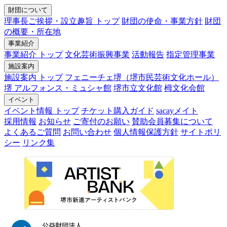
財団について
理事長ご挨拶・設立趣旨 トップ
財団の使命・事業方針
財団
の概要・所在地
事業紹介
事業紹介 トップ
文化芸術振興事業
活動報告
指定管理事業
施設案内
施設案内 トップ
フェニーチェ堺（堺市民芸術文化ホール）
堺 アルフォンス・ミュシャ館
堺市立文化館
栂文化会館
イベント
イベント情報 トップ
チケット購入ガイド
sacayメイト
採用情報
お知らせ
ご寄付のお願い
賛助会員募集について
よくあるご質問
お問い合わせ
個人情報保護方針
サイトポリ
シー
リンク集