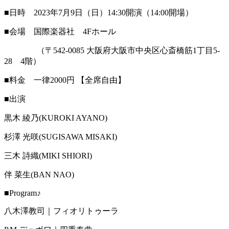
■日時 2023年7月9日（日）14:30開演（14:00開場）
■会場 国際楽器社 4Fホール
（〒542-0085 大阪府大阪市中央区心斎橋筋1丁目5-
28 4階）
■料金 一律2000円 【全席自由】
■出演
黒木 綾乃(KUROKI AYANO)
杉澤 光咲(SUGISAWA MISAKI)
三木 詩織(MIKI SHIORI)
伴 菜生(BAN NAO)
■Program♪
八木澤教司｜フィオリトゥーラ