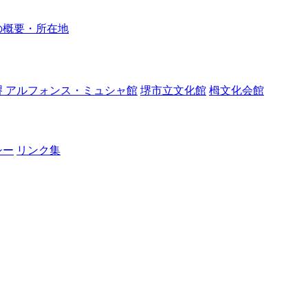
の概要・所在地
堺 アルフォンス・ミュシャ館
堺市立文化館
栂文化会館
シー
リンク集