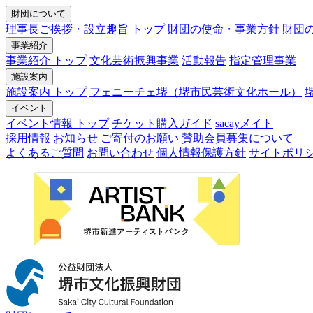
財団について
理事長ご挨拶・設立趣旨 トップ
財団の使命・事業方針
財団
事業紹介
事業紹介 トップ
文化芸術振興事業
活動報告
指定管理事業
施設案内
施設案内 トップ
フェニーチェ堺（堺市民芸術文化ホール）
イベント
イベント情報 トップ
チケット購入ガイド
sacayメイト
採用情報
お知らせ
ご寄付のお願い
賛助会員募集について
よくあるご質問
お問い合わせ
個人情報保護方針
サイトポリ