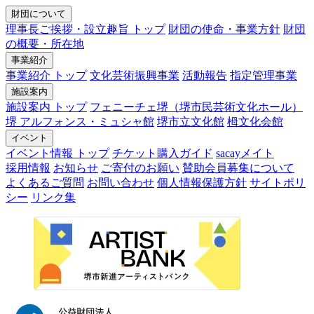
財団について
理事長ご挨拶・設立趣旨 トップ
財団の使命・事業方針
財団
の概要・所在地
事業紹介
事業紹介 トップ
文化芸術振興事業
活動報告
指定管理事業
施設案内
施設案内 トップ
フェニーチェ堺（堺市民芸術文化ホール）
堺 アルフォンス・ミュシャ館
堺市立文化館
栂文化会館
イベント
イベント情報 トップ
チケット購入ガイド
sacayメイト
採用情報
お知らせ
ご寄付のお願い
賛助会員募集について
よくあるご質問
お問い合わせ
個人情報保護方針
サイトポリ
シー
リンク集