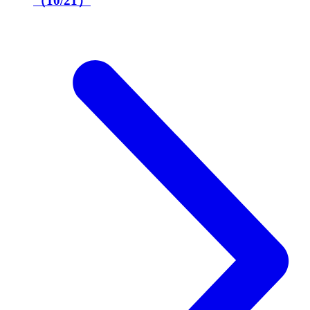
（10/21）