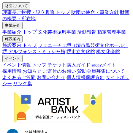
財団について
理事長ご挨拶・設立趣旨 トップ
財団の使命・事業方針
財団
の概要・所在地
事業紹介
事業紹介 トップ
文化芸術振興事業
活動報告
指定管理事業
施設案内
施設案内 トップ
フェニーチェ堺（堺市民芸術文化ホール）
堺 アルフォンス・ミュシャ館
堺市立文化館
栂文化会館
イベント
イベント情報 トップ
チケット購入ガイド
sacayメイト
採用情報
お知らせ
ご寄付のお願い
賛助会員募集について
よくあるご質問
お問い合わせ
個人情報保護方針
サイトポリ
シー
リンク集