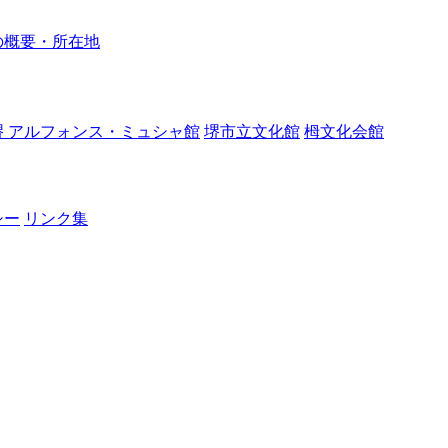
の概要・所在地
堺 アルフォンス・ミュシャ館
堺市立文化館
栂文化会館
シー
リンク集