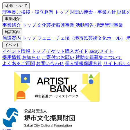
財団について
理事長ご挨拶・設立趣旨 トップ
財団の使命・事業方針
財団
事業紹介
事業紹介 トップ
文化芸術振興事業
活動報告
指定管理事業
施設案内
施設案内 トップ
フェニーチェ堺（堺市民芸術文化ホール）
イベント
イベント情報 トップ
チケット購入ガイド
sacayメイト
採用情報
お知らせ
ご寄付のお願い
賛助会員募集について
よくあるご質問
お問い合わせ
個人情報保護方針
サイトポリ