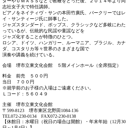
ターやＵＭＡＳＳなどで教鞭をとった後、２０１４年より同
志社女子大で特任講師。
ピアノをネイティヴ・サンの本田竹廣氏、バークリーではレ
イ・サンティージ氏に師事した。
ジャズスタンダード、ポップス、クラシックなど多岐にわた
っているが、伝統的な民謡や童謡などを
ジャズ化することが特徴のひとつ。
ロシア、ドイツ、ハンガリー、ルーマニア、ブラジル、カナ
ダ、コスタリカ等々世界のさまざまな国で
演奏や講義を続けている。
会場 堺市立東文化会館 ５階メインホール（全席指定）
料金 前売 ５００円
当日 ７００円
※就学前のお子様の入場はご遠慮ください。
Ｌコード：５６０４９
主催 堺市立東文化会館
〒599-8123 堺市東区北野田1084-136
TEL072-230-0134 FAX072-230-0138
【休館日：水曜日（祝日の場合は開館）・年末年始（12月30
日～1月4日）】