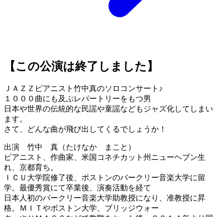
【この公演は終了しました】
ＪＡＺＺピアニスト竹中真のソロコンサート♪
１０００曲にも及ぶレパートリーをもつ男
日本や世界の伝統的な民謡や童謡などもジャズ化してしまい
ます。
さて、どんな曲が飛び出してくるでしょうか！
出演 竹中 真（たけなか まこと）
ピアニスト、作曲家、米国コネチカット州ニューヘブン生
れ、京都育ち。
ＩＣＵ大学院修了後、ボストンのバークリー音楽大学に留
学。最優秀賞にて卒業後、演奏活動を経て
日本人初のバークリー音楽大学助教授になり、准教授に昇
格。ＭＩＴやボストン大学、ブリッジウォー