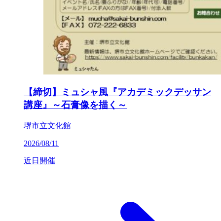
【締切】ミュシャ風『アカデミックデッサン
講座』～石膏像を描く～
堺市立文化館
2026/08/11
近日開催