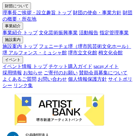
財団について
理事長ご挨拶・設立趣旨 トップ
財団の使命・事業方針
財団
の概要・所在地
事業紹介
事業紹介 トップ
文化芸術振興事業
活動報告
指定管理事業
施設案内
施設案内 トップ
フェニーチェ堺（堺市民芸術文化ホール）
堺 アルフォンス・ミュシャ館
堺市立文化館
栂文化会館
イベント
イベント情報 トップ
チケット購入ガイド
sacayメイト
採用情報
お知らせ
ご寄付のお願い
賛助会員募集について
よくあるご質問
お問い合わせ
個人情報保護方針
サイトポリ
シー
リンク集