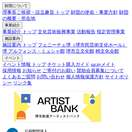
財団について
理事長ご挨拶・設立趣旨 トップ
財団の使命・事業方針
財団
の概要・所在地
事業紹介
事業紹介 トップ
文化芸術振興事業
活動報告
指定管理事業
施設案内
施設案内 トップ
フェニーチェ堺（堺市民芸術文化ホール）
堺 アルフォンス・ミュシャ館
堺市立文化館
栂文化会館
イベント
イベント情報 トップ
チケット購入ガイド
sacayメイト
採用情報
お知らせ
ご寄付のお願い
賛助会員募集について
よくあるご質問
お問い合わせ
個人情報保護方針
サイトポリ
シー
リンク集