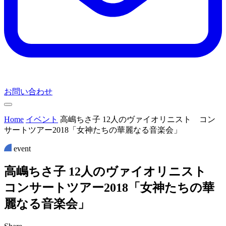
お問い合わせ
Home
イベント
高嶋ちさ子 12人のヴァイオリニスト コン
サートツアー2018「女神たちの華麗なる音楽会」
event
高
嶋
ち
さ
子
1
2
人
の
ヴ
ァ
イ
オ
リ
ニ
ス
ト
コ
ン
サ
ー
ト
ツ
ア
ー
2
0
1
8
「
女
神
た
ち
の
華
麗
な
る
音
楽
会
」