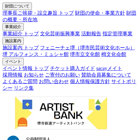
財団について
理事長ご挨拶・設立趣旨 トップ
財団の使命・事業方針
財団
の概要・所在地
事業紹介
事業紹介 トップ
文化芸術振興事業
活動報告
指定管理事業
施設案内
施設案内 トップ
フェニーチェ堺（堺市民芸術文化ホール）
堺 アルフォンス・ミュシャ館
堺市立文化館
栂文化会館
イベント
イベント情報 トップ
チケット購入ガイド
sacayメイト
採用情報
お知らせ
ご寄付のお願い
賛助会員募集について
よくあるご質問
お問い合わせ
個人情報保護方針
サイトポリ
シー
リンク集