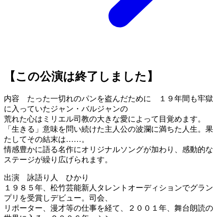
【この公演は終了しました】
内容 たった一切れのパンを盗んだために １９年間も牢獄
に入っていたジャン・バルジャンの
荒れた心はミリエル司教の大きな愛によって目覚めます。
「生きる」意味を問い続けた主人公の波瀾に満ちた人生。果
たしてその結末は……。
情感豊かに語る名作にオリジナルソングが加わり、感動的な
ステージが繰り広げられます。
出演 詠語り人 ひかり
１９８５年、松竹芸能新人タレントオーディションでグラン
プリを受賞しデビュー。司会、
リポーター、漫才等の仕事を経て、２００１年、舞台朗読の