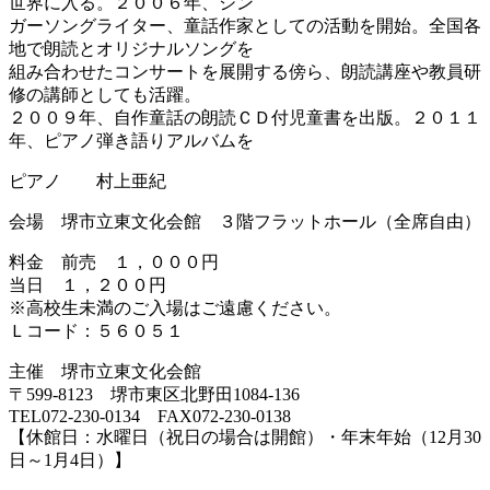
世界に入る。２００６年、シン
ガーソングライター、童話作家としての活動を開始。全国各
地で朗読とオリジナルソングを
組み合わせたコンサートを展開する傍ら、朗読講座や教員研
修の講師としても活躍。
２００９年、自作童話の朗読ＣＤ付児童書を出版。２０１１
年、ピアノ弾き語りアルバムを
ピアノ 村上亜紀
会場 堺市立東文化会館 ３階フラットホール（全席自由）
料金 前売 １，０００円
当日 １，２００円
※高校生未満のご入場はご遠慮ください。
Ｌコード：５６０５１
主催 堺市立東文化会館
〒599-8123 堺市東区北野田1084-136
TEL072-230-0134 FAX072-230-0138
【休館日：水曜日（祝日の場合は開館）・年末年始（12月30
日～1月4日）】