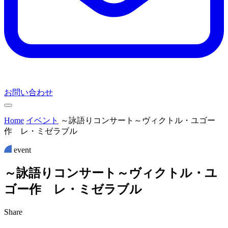
お問い合わせ
Home
イベント
～詠語りコンサート～ヴィクトル・ユゴー
作 レ・ミゼラブル
event
～
詠
語
り
コ
ン
サ
ー
ト
～
ヴ
ィ
ク
ト
ル
・
ユ
ゴ
ー
作
レ
・
ミ
ゼ
ラ
ブ
ル
Share