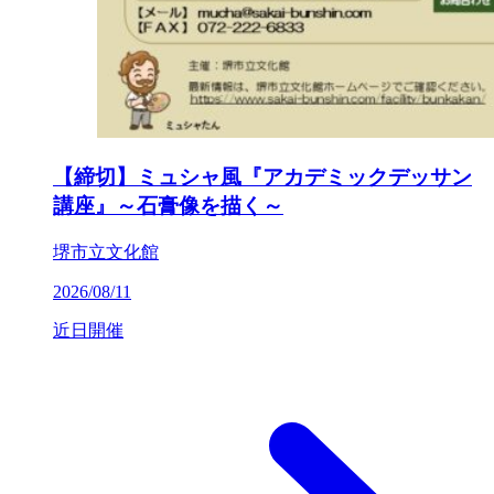
【締切】ミュシャ風『アカデミックデッサン
講座』～石膏像を描く～
堺市立文化館
2026/08/11
近日開催