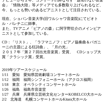
デビューから２年、コンサートのみならず「題名のない音楽
会」「情熱大陸」等メディアでも多数取り上げられるなど、
今、もっとも勢いのあるピアニストとして注目されている。
現在、ショパン音楽大学(旧ワルシャワ音楽院)にてピオト
ル・パレチニに師事。
また、TVアニメ「ピアノの森」に阿字野壮介のメインピア
ニストとして参加している。
CD：「リスト」、「ラフマニノフ：ピアノ協奏曲＆パガニ
ーニの主題による狂詩曲」、「月の光」
２０１７年「第２７回出光音楽賞」受賞、 CDショップ大
賞「クラシック賞」受賞。
2019年ツアースケジュール
1/11 愛知 愛知県芸術劇場コンサートホール
1/12 福岡 福岡シンフォニーホール（アクロス福岡）
1/18 東京 オペラシティコンサートホール
1/26 福島 福島市音楽堂
1/27 兵庫 兵庫県立芸術文化センターKOBELCO大ホール
2/2 北海道 札幌コンサートホールKitara大ホール