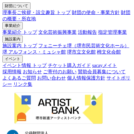
財団について
理事長ご挨拶・設立趣旨 トップ
財団の使命・事業方針
財団
の概要・所在地
事業紹介
事業紹介 トップ
文化芸術振興事業
活動報告
指定管理事業
施設案内
施設案内 トップ
フェニーチェ堺（堺市民芸術文化ホール）
堺 アルフォンス・ミュシャ館
堺市立文化館
栂文化会館
イベント
イベント情報 トップ
チケット購入ガイド
sacayメイト
採用情報
お知らせ
ご寄付のお願い
賛助会員募集について
よくあるご質問
お問い合わせ
個人情報保護方針
サイトポリ
シー
リンク集