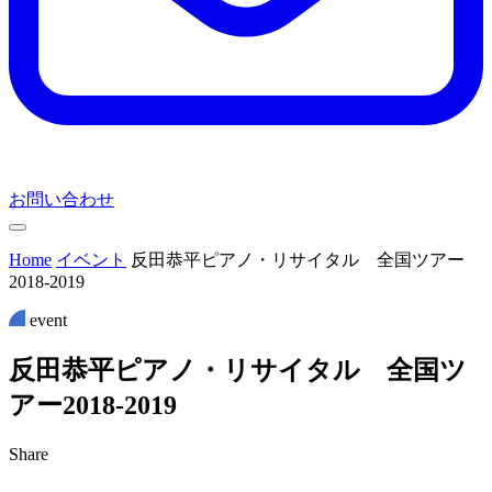
お問い合わせ
Home
イベント
反田恭平ピアノ・リサイタル 全国ツアー
2018-2019
event
反
田
恭
平
ピ
ア
ノ
・
リ
サ
イ
タ
ル
全
国
ツ
ア
ー
2
0
1
8
-
2
0
1
9
Share