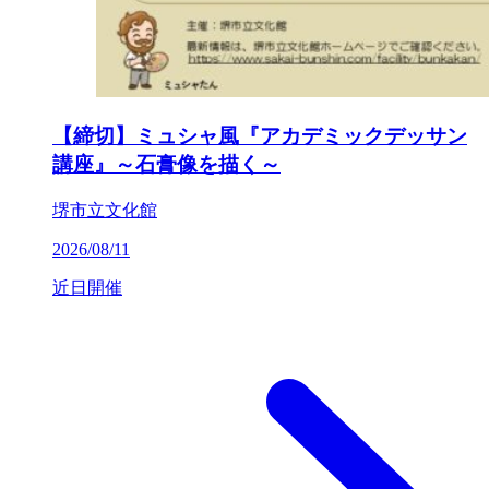
【締切】ミュシャ風『アカデミックデッサン
講座』～石膏像を描く～
堺市立文化館
2026/08/11
近日開催