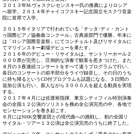
２０１３年M.ヴォスクレセンスキー氏の推薦によりロシア
へ留学。２０１４年チャイコフスキー記念国立モスクワ音楽
院に首席で入学。
２０１５年イタリアで行われている「チッタ･ディ・カント
ゥ国際ピアノ協奏曲コンクール」古典派部門で優勝。年末に
は「ロシア国際音楽祭」にてコンチェルト及びリサイタルに
てマリインスキー劇場デビューを果たす。
２０１６年のデビュー・リサイタルは、サントリーホール２
０００席が完売し、圧倒的な演奏で観客を惹きつけた。また
８月の３夜連続コンサートをすべて違うプログラムで行い、
各日のコンサートの前半部分をライヴ録音し、その日のうち
に持ち帰るというCD付プログラムも話題になる。３日間の
追加公演も行い、新人ながら３０００人を超える動員を実現
する。
２０１７年４月には佐渡裕指揮、東京シティフィル特別演奏
会の全国１２公演のソリストを務め全公演完売の中、各地で
センセーションを巻き起こす。
６月にはNHK交響楽団との現代曲への挑戦し、初の全国リ
サイタル・ツアー１３公演は全公演完売のうちに終了した。