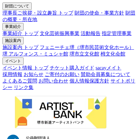
財団について
理事長ご挨拶・設立趣旨 トップ
財団の使命・事業方針
財団
の概要・所在地
事業紹介
事業紹介 トップ
文化芸術振興事業
活動報告
指定管理事業
施設案内
施設案内 トップ
フェニーチェ堺（堺市民芸術文化ホール）
堺 アルフォンス・ミュシャ館
堺市立文化館
栂文化会館
イベント
イベント情報 トップ
チケット購入ガイド
sacayメイト
採用情報
お知らせ
ご寄付のお願い
賛助会員募集について
よくあるご質問
お問い合わせ
個人情報保護方針
サイトポリ
シー
リンク集