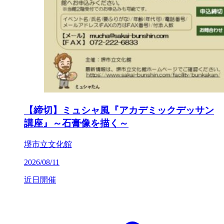
【締切】ミュシャ風『アカデミックデッサン
講座』～石膏像を描く～
堺市立文化館
2026/08/11
近日開催