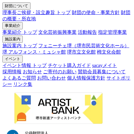
財団について
理事長ご挨拶・設立趣旨 トップ
財団の使命・事業方針
財団
の概要・所在地
事業紹介
事業紹介 トップ
文化芸術振興事業
活動報告
指定管理事業
施設案内
施設案内 トップ
フェニーチェ堺（堺市民芸術文化ホール）
堺 アルフォンス・ミュシャ館
堺市立文化館
栂文化会館
イベント
イベント情報 トップ
チケット購入ガイド
sacayメイト
採用情報
お知らせ
ご寄付のお願い
賛助会員募集について
よくあるご質問
お問い合わせ
個人情報保護方針
サイトポリ
シー
リンク集