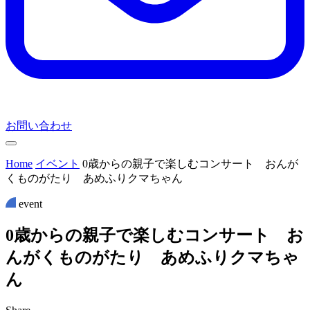
お問い合わせ
Home
イベント
0歳からの親子で楽しむコンサート おんが
くものがたり あめふりクマちゃん
event
0
歳
か
ら
の
親
子
で
楽
し
む
コ
ン
サ
ー
ト
お
ん
が
く
も
の
が
た
り
あ
め
ふ
り
ク
マ
ち
ゃ
ん