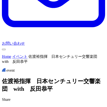
お問い合わせ
Home
イベント
佐渡裕指揮 日本センチュリー交響楽団
with 反田恭平
event
佐
渡
裕
指
揮
日
本
セ
ン
チ
ュ
リ
ー
交
響
楽
団
w
i
t
h
反
田
恭
平
Share