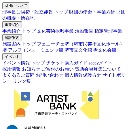
財団について
理事長ご挨拶・設立趣旨 トップ
財団の使命・事業方針
財団
の概要・所在地
事業紹介
事業紹介 トップ
文化芸術振興事業
活動報告
指定管理事業
施設案内
施設案内 トップ
フェニーチェ堺（堺市民芸術文化ホール）
堺 アルフォンス・ミュシャ館
堺市立文化館
栂文化会館
イベント
イベント情報 トップ
チケット購入ガイド
sacayメイト
採用情報
お知らせ
ご寄付のお願い
賛助会員募集について
よくあるご質問
お問い合わせ
個人情報保護方針
サイトポリ
シー
リンク集