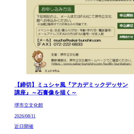
【締切】ミュシャ風『アカデミックデッサン
講座』～石膏像を描く～
堺市立文化館
2026/08/11
近日開催