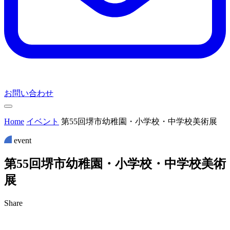
お問い合わせ
Home
イベント
第55回堺市幼稚園・小学校・中学校美術展
event
第
5
5
回
堺
市
幼
稚
園
・
小
学
校
・
中
学
校
美
術
展
Share