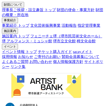
財団について
理事長ご挨拶・設立趣旨 トップ
財団の使命・事業方針
財団
の概要・所在地
事業紹介
事業紹介 トップ
文化芸術振興事業
活動報告
指定管理事業
施設案内
施設案内 トップ
フェニーチェ堺（堺市民芸術文化ホール）
堺 アルフォンス・ミュシャ館
堺市立文化館
栂文化会館
イベント
イベント情報 トップ
チケット購入ガイド
sacayメイト
採用情報
お知らせ
ご寄付のお願い
賛助会員募集について
よくあるご質問
お問い合わせ
個人情報保護方針
サイトポリ
シー
リンク集