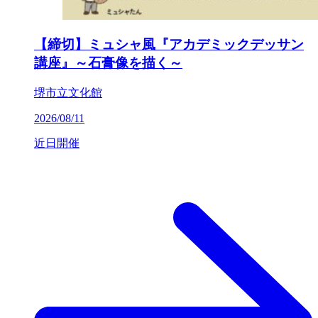
【締切】ミュシャ風『アカデミックデッサン
講座』～石膏像を描く～
堺市立文化館
2026/08/11
近日開催