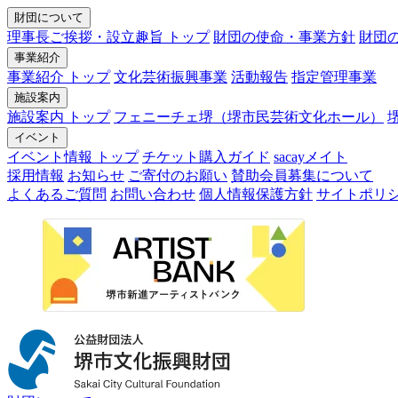
財団について
理事長ご挨拶・設立趣旨 トップ
財団の使命・事業方針
財団
事業紹介
事業紹介 トップ
文化芸術振興事業
活動報告
指定管理事業
施設案内
施設案内 トップ
フェニーチェ堺（堺市民芸術文化ホール）
イベント
イベント情報 トップ
チケット購入ガイド
sacayメイト
採用情報
お知らせ
ご寄付のお願い
賛助会員募集について
よくあるご質問
お問い合わせ
個人情報保護方針
サイトポリ