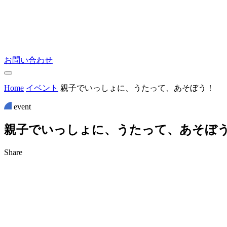
お問い合わせ
Home
イベント
親子でいっしょに、うたって、あそぼう！
event
親
子
で
い
っ
し
ょ
に
、
う
た
っ
て
、
あ
そ
ぼ
Share