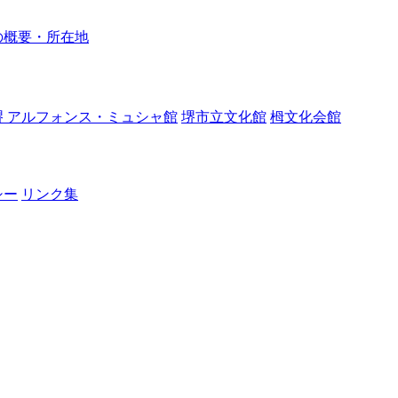
の概要・所在地
堺 アルフォンス・ミュシャ館
堺市立文化館
栂文化会館
シー
リンク集