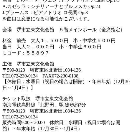
曲目 L.v.ベートーヴェン：ピアノトリオ ハ短調 Op.1-3
A.カゼッラ：シチリアーナとブルレスカ Op.23
J.ブラームス：ピアノトリオ ロ長調 Op.8
※曲目は変更になる可能性がございます。
会場 堺市立東文化会館 ５階メインホール（全席指定）
料金 前売 大人１，５００円 小・中学生５００円
当日 大人２，０００円 小・中学生６００円
Ｌコード：５５８９７
主催 堺市立東文化会館
〒599-8123 堺市東区北野田1084-136
TEL072-230-0134 FAX072-230-0138
【休館日：水曜日（祝日の場合は開館）・年末年始（12月30
日～1月4日）】
チケット取扱 堺市立東文化会館
南海電鉄高野線「北野田」駅 徒歩約2分
〒599-8123 堺市東区北野田1084-136
TEL072-230-0134
販売時間9:00～20:00 休館日：水曜日（祝日の場合は開
館）・年末年始（12月30日～1月4日）