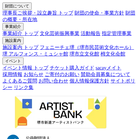
財団について
理事長ご挨拶・設立趣旨 トップ
財団の使命・事業方針
財団
の概要・所在地
事業紹介
事業紹介 トップ
文化芸術振興事業
活動報告
指定管理事業
施設案内
施設案内 トップ
フェニーチェ堺（堺市民芸術文化ホール）
堺 アルフォンス・ミュシャ館
堺市立文化館
栂文化会館
イベント
イベント情報 トップ
チケット購入ガイド
sacayメイト
採用情報
お知らせ
ご寄付のお願い
賛助会員募集について
よくあるご質問
お問い合わせ
個人情報保護方針
サイトポリ
シー
リンク集