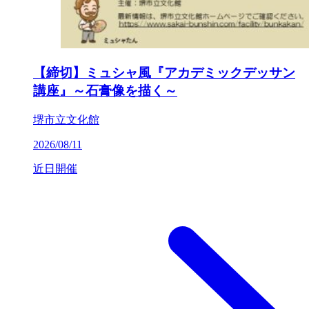
【締切】ミュシャ風『アカデミックデッサン
講座』～石膏像を描く～
堺市立文化館
2026/08/11
近日開催