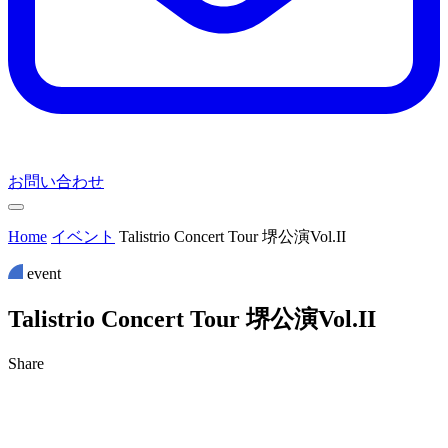
お問い合わせ
Home
イベント
Talistrio Concert Tour 堺公演Vol.II
event
T
a
l
i
s
t
r
i
o
C
o
n
c
e
r
t
T
o
u
r
堺
公
演
V
o
l
.
I
I
Share