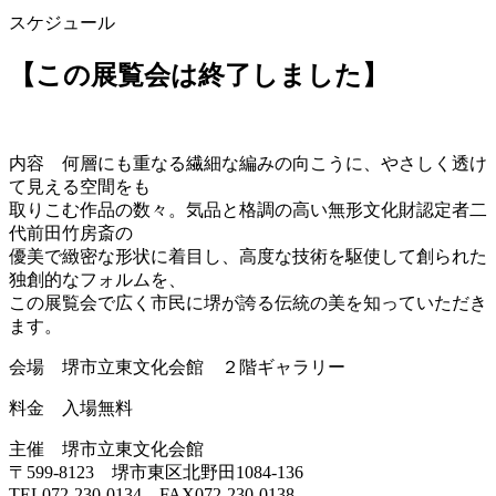
スケジュール
【この展覧会は終了しました】
内容 何層にも重なる繊細な編みの向こうに、やさしく透け
て見える空間をも
取りこむ作品の数々。気品と格調の高い無形文化財認定者二
代前田竹房斎の
優美で緻密な形状に着目し、高度な技術を駆使して創られた
独創的なフォルムを、
この展覧会で広く市民に堺が誇る伝統の美を知っていただき
ます。
会場 堺市立東文化会館 ２階ギャラリー
料金 入場無料
主催 堺市立東文化会館
〒599-8123 堺市東区北野田1084-136
TEL072-230-0134 FAX072-230-0138