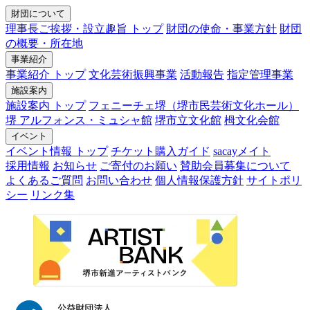
財団について
理事長ご挨拶・設立趣旨 トップ
財団の使命・事業方針
財団
の概要・所在地
事業紹介
事業紹介 トップ
文化芸術振興事業
活動報告
指定管理事業
施設案内
施設案内 トップ
フェニーチェ堺（堺市民芸術文化ホール）
堺 アルフォンス・ミュシャ館
堺市立文化館
栂文化会館
イベント
イベント情報 トップ
チケット購入ガイド
sacayメイト
採用情報
お知らせ
ご寄付のお願い
賛助会員募集について
よくあるご質問
お問い合わせ
個人情報保護方針
サイトポリ
シー
リンク集