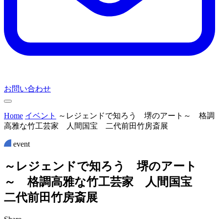
お問い合わせ
Home
イベント
～レジェンドで知ろう 堺のアート～ 格調
高雅な竹工芸家 人間国宝 二代前田竹房斎展
event
～
レ
ジ
ェ
ン
ド
で
知
ろ
う
堺
の
ア
ー
ト
～
格
調
高
雅
な
竹
工
芸
家
人
間
国
宝
二
代
前
田
竹
房
斎
展