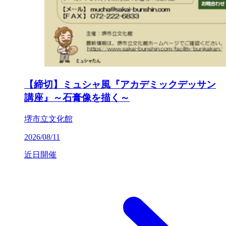
【締切】ミュシャ風『アカデミックデッサン
講座』～石膏像を描く～
堺市立文化館
2026/08/11
近日開催