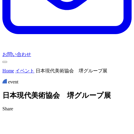
お問い合わせ
Home
イベント
日本現代美術協会 堺グループ展
event
日
本
現
代
美
術
協
会
堺
グ
ル
ー
プ
展
Share