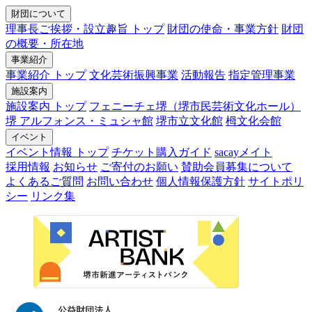
財団について
理事長ご挨拶・設立趣旨 トップ
財団の使命・事業方針
財団
の概要・所在地
事業紹介
事業紹介 トップ
文化芸術振興事業
活動報告
指定管理事業
施設案内
施設案内 トップ
フェニーチェ堺（堺市民芸術文化ホール）
堺 アルフォンス・ミュシャ館
堺市立文化館
栂文化会館
イベント
イベント情報 トップ
チケット購入ガイド
sacayメイト
採用情報
お知らせ
ご寄付のお願い
賛助会員募集について
よくあるご質問
お問い合わせ
個人情報保護方針
サイトポリ
シー
リンク集