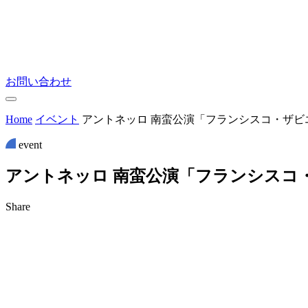
お問い合わせ
Home
イベント
アントネッロ 南蛮公演「フランシスコ・ザビ
event
ア
ン
ト
ネ
ッ
ロ
南
蛮
公
演
「
フ
ラ
ン
シ
ス
コ
Share