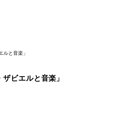
エルと音楽」
・
ザ
ビ
エ
ル
と
音
楽
」