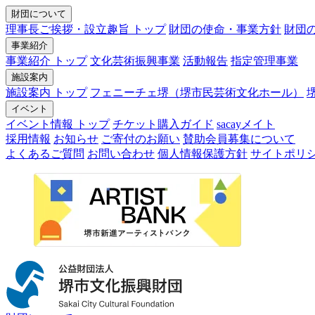
財団について
理事長ご挨拶・設立趣旨 トップ
財団の使命・事業方針
財団
事業紹介
事業紹介 トップ
文化芸術振興事業
活動報告
指定管理事業
施設案内
施設案内 トップ
フェニーチェ堺（堺市民芸術文化ホール）
イベント
イベント情報 トップ
チケット購入ガイド
sacayメイト
採用情報
お知らせ
ご寄付のお願い
賛助会員募集について
よくあるご質問
お問い合わせ
個人情報保護方針
サイトポリ