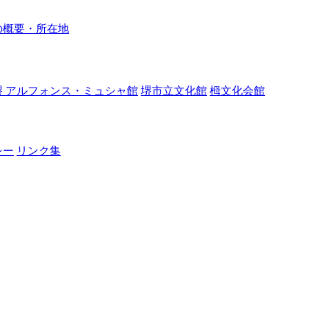
の概要・所在地
堺 アルフォンス・ミュシャ館
堺市立文化館
栂文化会館
シー
リンク集