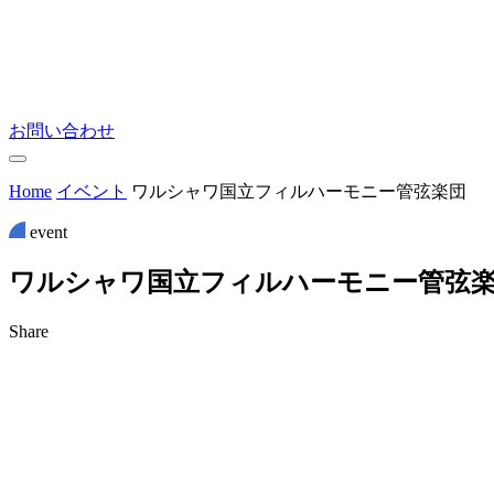
お問い合わせ
Home
イベント
ワルシャワ国立フィルハーモニー管弦楽団
event
ワ
ル
シ
ャ
ワ
国
立
フ
ィ
ル
ハ
ー
モ
ニ
ー
管
弦
Share