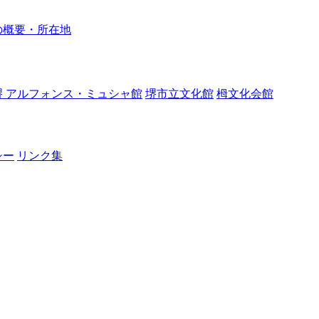
の概要・所在地
堺 アルフォンス・ミュシャ館
堺市立文化館
栂文化会館
シー
リンク集