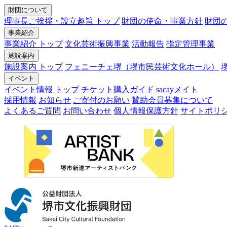
財団について
理事長ご挨拶・設立趣旨 トップ
財団の使命・事業方針
財団
事業紹介
事業紹介 トップ
文化芸術振興事業
活動報告
指定管理事業
施設案内
施設案内 トップ
フェニーチェ堺（堺市民芸術文化ホール）
イベント
イベント情報 トップ
チケット購入ガイド
sacayメイト
採用情報
お知らせ
ご寄付のお願い
賛助会員募集について
よくあるご質問
お問い合わせ
個人情報保護方針
サイトポリ