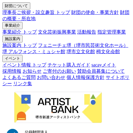
財団について
理事長ご挨拶・設立趣旨 トップ
財団の使命・事業方針
財団
の概要・所在地
事業紹介
事業紹介 トップ
文化芸術振興事業
活動報告
指定管理事業
施設案内
施設案内 トップ
フェニーチェ堺（堺市民芸術文化ホール）
堺 アルフォンス・ミュシャ館
堺市立文化館
栂文化会館
イベント
イベント情報 トップ
チケット購入ガイド
sacayメイト
採用情報
お知らせ
ご寄付のお願い
賛助会員募集について
よくあるご質問
お問い合わせ
個人情報保護方針
サイトポリ
シー
リンク集