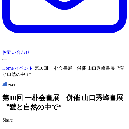
お問い合わせ
Home
イベント
第10回 一朴会書展 併催 山口秀峰書展〝愛
と自然の中で″
event
第
1
0
回
一
朴
会
書
展
併
催
山
口
秀
峰
書
展
〝
愛
と
自
然
の
中
で
″
Share