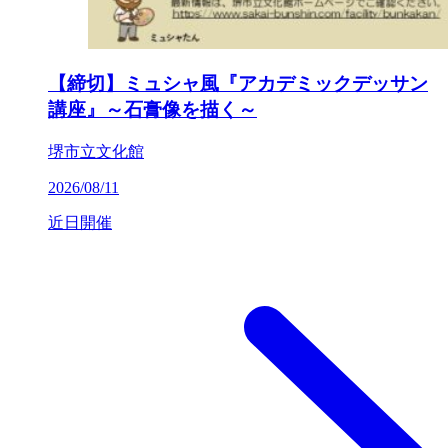
【締切】ミュシャ風『アカデミックデッサン
講座』～石膏像を描く～
堺市立文化館
2026/08/11
近日開催