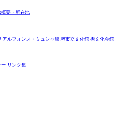
の概要・所在地
堺 アルフォンス・ミュシャ館
堺市立文化館
栂文化会館
シー
リンク集