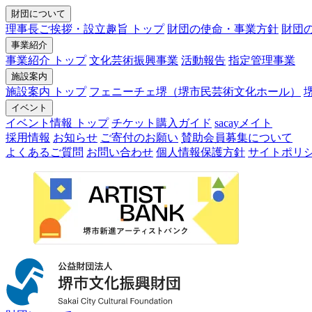
財団について
理事長ご挨拶・設立趣旨 トップ
財団の使命・事業方針
財団
事業紹介
事業紹介 トップ
文化芸術振興事業
活動報告
指定管理事業
施設案内
施設案内 トップ
フェニーチェ堺（堺市民芸術文化ホール）
イベント
イベント情報 トップ
チケット購入ガイド
sacayメイト
採用情報
お知らせ
ご寄付のお願い
賛助会員募集について
よくあるご質問
お問い合わせ
個人情報保護方針
サイトポリ