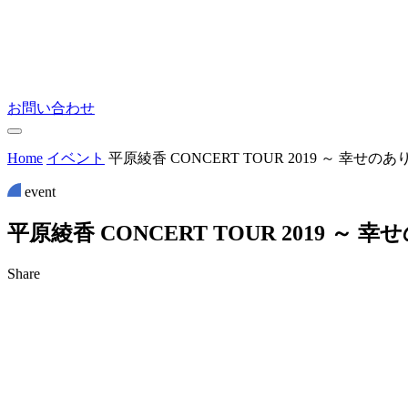
お問い合わせ
Home
イベント
平原綾香 CONCERT TOUR 2019 ～ 幸せのあ
event
平
原
綾
香
C
O
N
C
E
R
T
T
O
U
R
2
0
1
9
～
幸
せ
Share