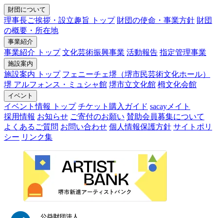
財団について
理事長ご挨拶・設立趣旨 トップ
財団の使命・事業方針
財団
の概要・所在地
事業紹介
事業紹介 トップ
文化芸術振興事業
活動報告
指定管理事業
施設案内
施設案内 トップ
フェニーチェ堺（堺市民芸術文化ホール）
堺 アルフォンス・ミュシャ館
堺市立文化館
栂文化会館
イベント
イベント情報 トップ
チケット購入ガイド
sacayメイト
採用情報
お知らせ
ご寄付のお願い
賛助会員募集について
よくあるご質問
お問い合わせ
個人情報保護方針
サイトポリ
シー
リンク集