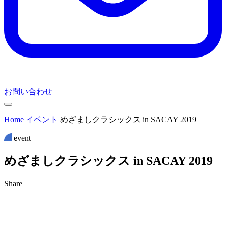
お問い合わせ
Home
イベント
めざましクラシックス in SACAY 2019
event
め
ざ
ま
し
ク
ラ
シ
ッ
ク
ス
i
n
S
A
C
A
Y
2
0
1
9
Share