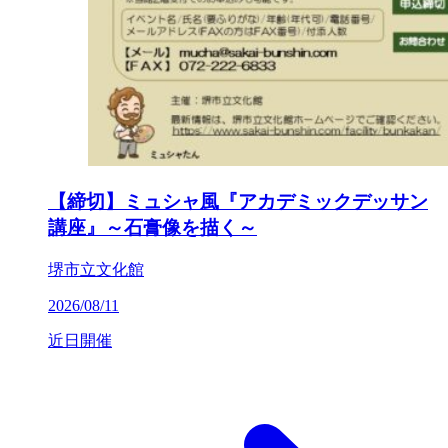
【締切】ミュシャ風『アカデミックデッサン
講座』～石膏像を描く～
堺市立文化館
2026/08/11
近日開催