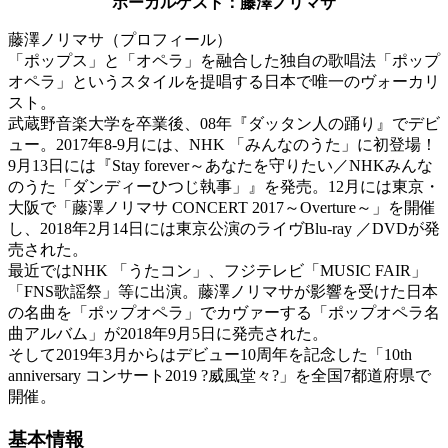
ボーカルゲスト：藤澤ノリマサ
藤澤ノリマサ（プロフィール）
「ポップス」と「オペラ」を融合した独自の歌唱法「ポップ
オペラ」というスタイルを提唱する日本で唯一のヴォーカリ
スト。
武蔵野音楽大学を卒業後、08年『ダッタン人の踊り』でデビ
ュー。2017年8-9月には、NHK 「みんなのうた」に初登場！
9月13日には『Stay forever～あなたを守りたい／NHKみんな
のうた「ダンディーひつじ執事」』を発売。12月には東京・
大阪で「藤澤ノリマサ CONCERT 2017～Overture～」を開催
し、2018年2月14日には東京公演のライヴBlu-ray ／DVDが発
売された。
最近ではNHK 「うたコン」、フジテレビ「MUSIC FAIR」
「FNS歌謡祭」等に出演。藤澤ノリマサが影響を受けた日本
の名曲を「ポップオペラ」でカヴァーする「ポップオペラ名
曲アルバム」が2018年9月5日に発売された。
そして2019年3月からはデビュー10周年を記念した「10th
anniversary コンサート2019 ?威風堂々?」を全国7都道府県で
開催。
基本情報