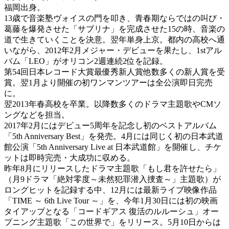
福岡出身。
13歳で音楽塾ヴォイスの門を叩き、青春期ならではの叫び・
葛藤を爆発させた「サブリナ」を完成させた15の時、音楽の
道で生きていくことを決意。翌年単身上京。都内の高校へ通
いながら、2012年2月メジャー・デビューを果たし、1stアル
バム「LEO」がオリコン2週連続2位を記録。
第54回日本レコード大賞最優秀新人賞他数多くの新人賞を受
賞。翌1月より開催の初ワンマンツアーは全公演即日完売
に。
翌2013年春高校を卒業。以降数多くのドラマ主題歌やCMソ
ングなどを担当。
2017年2月にはデビュー5周年を記念し初のベストアルバム
「5th Anniversary Best」を発売。4月には同じく初の日本武道
館公演「5th Anniversary Live at 日本武道館」を開催し、チケ
ットは即時完売・大成功に収める。
昨年8月にリリースしたドラマ主題歌「もし君を許せたら」
（月9ドラマ「絶対零度～未然犯罪潜入捜査～」主題歌）が
ロングヒットを記録する中、12月には最新ライブ映像作品
「TIME ～ 6th Live Tour ～」を、今年1月30日には初の映画
タイアップとなる「コードギアス 復活のルルーシュ」オー
プニング主題歌「この世界で」をリリース。5月10日からは