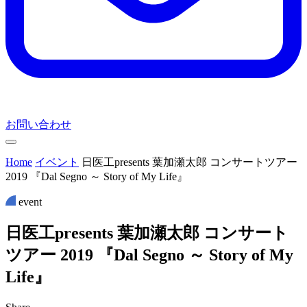
お問い合わせ
Home
イベント
日医工presents 葉加瀬太郎 コンサートツアー
2019 『Dal Segno ～ Story of My Life』
event
日
医
工
p
r
e
s
e
n
t
s
葉
加
瀬
太
郎
コ
ン
サ
ー
ト
ツ
ア
ー
2
0
1
9
『
D
a
l
S
e
g
n
o
～
S
t
o
r
y
o
f
M
y
L
i
f
e
』