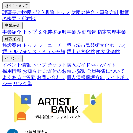
財団について
理事長ご挨拶・設立趣旨 トップ
財団の使命・事業方針
財団
の概要・所在地
事業紹介
事業紹介 トップ
文化芸術振興事業
活動報告
指定管理事業
施設案内
施設案内 トップ
フェニーチェ堺（堺市民芸術文化ホール）
堺 アルフォンス・ミュシャ館
堺市立文化館
栂文化会館
イベント
イベント情報 トップ
チケット購入ガイド
sacayメイト
採用情報
お知らせ
ご寄付のお願い
賛助会員募集について
よくあるご質問
お問い合わせ
個人情報保護方針
サイトポリ
シー
リンク集